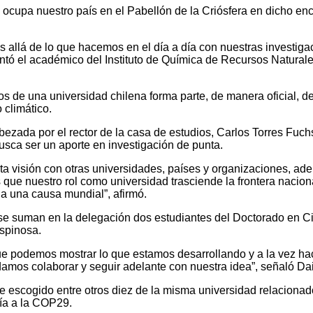
ue ocupa nuestro país en el Pabellón de la Criósfera en dicho e
s allá de lo que hacemos en el día a día con nuestras investi
ntó el académico del Instituto de Química de Recursos Naturale
cos de una universidad chilena forma parte, de manera oficial, 
 climático.
zada por el rector de la casa de estudios, Carlos Torres Fuchs
sca ser un aporte en investigación de punta.
ta visión con otras universidades, países y organizaciones, ad
s que nuestro rol como universidad trasciende la frontera nacio
 a una causa mundial”, afirmó.
aj se suman en la delegación dos estudiantes del Doctorado en 
Espinosa.
 que podemos mostrar lo que estamos desarrollando y a la vez ha
amos colaborar y seguir adelante con nuestra idea”, señaló Dai
ue escogido entre otros diez de la misma universidad relacionado
ría a la COP29.