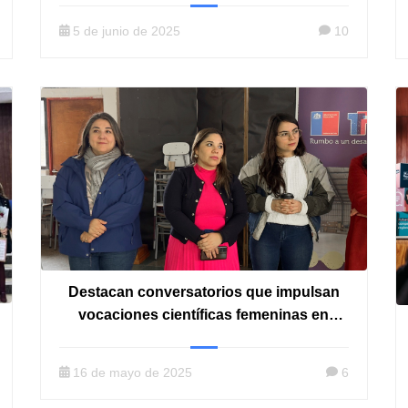
5 de junio de 2025
10
Destacan conversatorios que impulsan
vocaciones científicas femeninas en
Maule y O’Higgins
16 de mayo de 2025
6