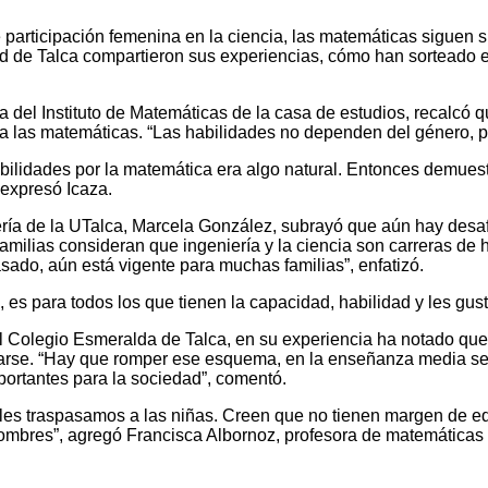
 participación femenina en la ciencia, las matemáticas siguen 
ad de Talca compartieron sus experiencias, cómo han sorteado 
a del Instituto de Matemáticas de la casa de estudios, recalcó 
a las matemáticas. “Las habilidades no dependen del género, 
ilidades por la matemática era algo natural. Entonces demuestra
 expresó Icaza.
ería de la UTalca, Marcela González, subrayó que aún hay desaf
amilias consideran que ingeniería y la ciencia son carreras de
asado, aún está vigente para muchas familias”, enfatizó.
 es para todos los que tienen la capacidad, habilidad y les gusta”
l Colegio Esmeralda de Talca, en su experiencia ha notado que
ocarse. “Hay que romper ese esquema, en la enseñanza media se
rtantes para la sociedad”, comentó.
 les traspasamos a las niñas. Creen que no tienen margen de equ
 hombres”, agregó Francisca Albornoz, profesora de matemática